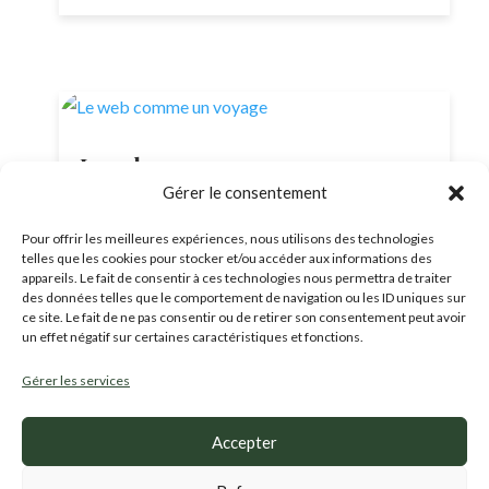
Le web comme un voyage
Gérer le consentement
Vous avez peut-être vu passer mes dernières
publications : le désert, le rivage, la jungle…
Pour offrir les meilleures expériences, nous utilisons des technologies
puis cette histoire de “gratuit” qui cache
telles que les cookies pour stocker et/ou accéder aux informations des
appareils. Le fait de consentir à ces technologies nous permettra de traiter
souvent des…
des données telles que le comportement de navigation ou les ID uniques sur
lire la suite…
ce site. Le fait de ne pas consentir ou de retirer son consentement peut avoir
un effet négatif sur certaines caractéristiques et fonctions.
Gérer les services
Accepter
Et vous ? Où en êtes vous avec votre com' ?